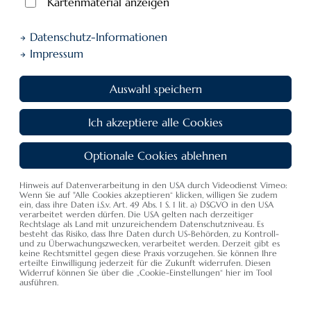
Kartenmaterial anzeigen
Datenschutz-Informationen
Impressum
Auswahl speichern
Speisekarte
Ich akzeptiere alle Cookies
Optionale Cookies ablehnen
Hinweis auf Datenverarbeitung in den USA durch Videodienst Vimeo:
Vorspeisen
Wenn Sie auf "Alle Cookies akzeptieren“ klicken, willigen Sie zudem
ein, dass ihre Daten i.S.v. Art. 49 Abs. 1 S. 1 lit. a) DSGVO in den USA
verarbeitet werden dürfen. Die USA gelten nach derzeitiger
Rechtslage als Land mit unzureichendem Datenschutzniveau. Es
Aus dem Chiemsee
besteht das Risiko, dass Ihre Daten durch US-Behörden, zu Kontroll-
und zu Überwachungszwecken, verarbeitet werden. Derzeit gibt es
keine Rechtsmittel gegen diese Praxis vorzugehen. Sie können Ihre
erteilte Einwilligung jederzeit für die Zukunft widerrufen. Diesen
Fischspezialitäten
Widerruf können Sie über die „Cookie-Einstellungen“ hier im Tool
ausführen.
Bodensee-Kretzerfilet - Rarität vom