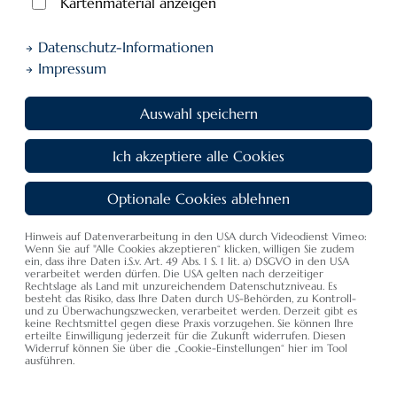
Kartenmaterial anzeigen
Datenschutz-Informationen
Impressum
Auswahl speichern
Zimmerübersicht
Unsere Zimmer, Suiten und Ferienwohnungen auf einem Blick
Ich akzeptiere alle Cookies
Optionale Cookies ablehnen
Hinweis auf Datenverarbeitung in den USA durch Videodienst Vimeo:
Hier können Sie sich unsere
Einzelzimmer
und
Wenn Sie auf "Alle Cookies akzeptieren“ klicken, willigen Sie zudem
ein, dass ihre Daten i.S.v. Art. 49 Abs. 1 S. 1 lit. a) DSGVO in den USA
Doppelzimmer
, sowie unsere Suiten und
Ferienwohnungen
verarbeitet werden dürfen. Die USA gelten nach derzeitiger
Rechtslage als Land mit unzureichendem Datenschutzniveau. Es
genauer ansehen. Jedes Zimmer können Sie direkt online
besteht das Risiko, dass Ihre Daten durch US-Behörden, zu Kontroll-
auf Verfügbarkeit überprüfen und bequem buchen. Bei
und zu Überwachungszwecken, verarbeitet werden. Derzeit gibt es
keine Rechtsmittel gegen diese Praxis vorzugehen. Sie können Ihre
Fragen können Sie auch gerne direkt mit uns in Kontakt
erteilte Einwilligung jederzeit für die Zukunft widerrufen. Diesen
Widerruf können Sie über die „Cookie-Einstellungen“ hier im Tool
treten.
ausführen.