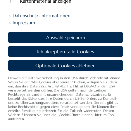
Kartenmaterial anzeigen
Datenschutz-Informationen
Impressum
Auswahl speichern
Kinder
Für die kleinen Gäste in unserem Hotel in Langenargen
Ich akzeptiere alle Cookies
Optionale Cookies ablehnen
Hinweis auf Datenverarbeitung in den USA durch Videodienst Vimeo:
Ein herzliches Willkommen im Wellnesshotel Schwedi am
Wenn Sie auf "Alle Cookies akzeptieren“ klicken, willigen Sie zudem
ein, dass ihre Daten i.S.v. Art. 49 Abs. 1 S. 1 lit. a) DSGVO in den USA
Bodensee gilt auch unseren kleinen Gästen.
verarbeitet werden dürfen. Die USA gelten nach derzeitiger
Rechtslage als Land mit unzureichendem Datenschutzniveau. Es
besteht das Risiko, dass Ihre Daten durch US-Behörden, zu Kontroll-
Im Zimmer Eurer Eltern habt ihr die Möglichkeit auf einer
und zu Überwachungszwecken, verarbeitet werden. Derzeit gibt es
Schlafcouch oder einem Zustellbett zu nächtigen. Für die
keine Rechtsmittel gegen diese Praxis vorzugehen. Sie können Ihre
erteilte Einwilligung jederzeit für die Zukunft widerrufen. Diesen
ganz kleinen Zwerge stellen wir gerne ein Reisebettchen
Widerruf können Sie über die „Cookie-Einstellungen“ hier im Tool
ausführen.
zur Verfügung.