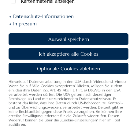
Kartenmaterial anzeigen
Imagebroschüre
Datenschutz-Informationen
Verschaffen Sie sich einen Überblick über unser Wellnesshotel
Impressum
Schwedi
Auswahl speichern
Ich akzeptiere alle Cookies
In unserer Imagebroschüre finden Sie Informationen über
unser
Hotel
, unser
Restaurant
,
den neuen
Wellness-
Optionale Cookies ablehnen
Bereich
und noch vieles mehr!
Hinweis auf Datenverarbeitung in den USA durch Videodienst Vimeo:
Unsere Pauschalenbroschüre möchte Ihnen unsere
Wenn Sie auf "Alle Cookies akzeptieren“ klicken, willigen Sie zudem
speziellen Schwedi-Pauschalen ganz besonders an's Herz
ein, dass ihre Daten i.S.v. Art. 49 Abs. 1 S. 1 lit. a) DSGVO in den USA
verarbeitet werden dürfen. Die USA gelten nach derzeitiger
legen.
Rechtslage als Land mit unzureichendem Datenschutzniveau. Es
besteht das Risiko, dass Ihre Daten durch US-Behörden, zu Kontroll-
und zu Überwachungszwecken, verarbeitet werden. Derzeit gibt es
Egal ob vital allein, romantisch zu zweit oder
keine Rechtsmittel gegen diese Praxis vorzugehen. Sie können Ihre
erteilte Einwilligung jederzeit für die Zukunft widerrufen. Diesen
abenteuerlustig als Familie - das Wellness-Hotel Schwedi
Widerruf können Sie über die „Cookie-Einstellungen“ hier im Tool
hat für jeden das passende Angebot!
ausführen.